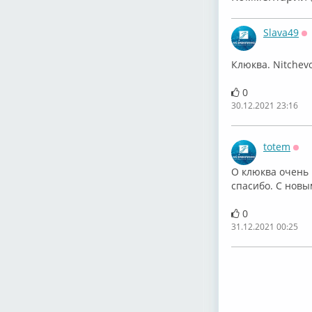
Slava49
О
Клюква. Nitchevo, 
0
30.12.2021 23:16
totem
Оф
О клюква очень 
спасибо. С новы
0
31.12.2021 00:25