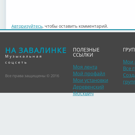
Авторизуйтесь
, чтобы оставить комментарий.
НА ЗАВАЛИНКЕ
ПОЛЕЗНЫЕ
ГРУ
ССЫЛКИ
Музыкальная
Мои 
соцсеть
Моя лента
Все 
Мой профайл
Созд
Все права защищены © 2016
Мои установки
груп
Деревенский
Москвич