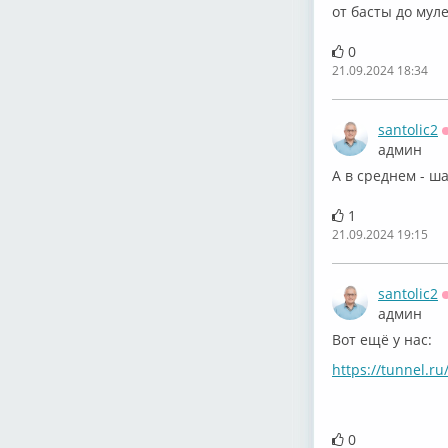
от басты до муле
0
21.09.2024 18:34
santolic2
админ
А в среднем - ш
1
21.09.2024 19:15
santolic2
админ
Вот ещё у нас:
https://tunnel.ru
0