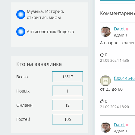
Музыка. История,
Комментарии (
открытия, мифы
Datot
Антисоветчик Яндекса
Офф
админ
А возраст коллег
0
21.09.2024 14:36
Кто на завалинке
Всего
18517
f30014546
от 23 до 60
Новых
1
0
Онлайн
12
21.09.2024 18:20
Гостей
106
Datot
Офф
админ