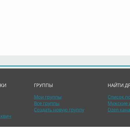
ЛКИ
ГРУППЫ
НАЙТИ Д
Мои группы
Список п
Все группы
Мужские 
Создать новую группу
Dzen кан
сквич