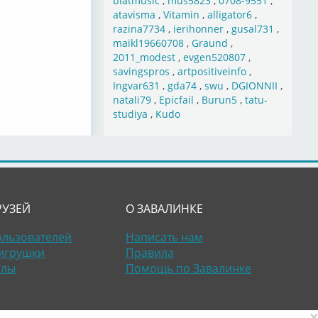
blatmusic
,
mus5823
,
0708-9551
,
atavisma
,
Vitamin
,
alligator6
,
razina7734
,
ierihonner
,
gusal731
,
maikl19660708
,
Graund
,
2011_modest
,
evgen520807
,
savingspros
,
artpositiveinfo
,
Ingvar631
,
gda74
,
swu
,
DGIONNII
,
natali79
,
Epicfail
,
Burun5
,
tatu-
studiya
,
Kudo
РУЗЕЙ
О ЗАВАЛИНКЕ
ользователей
Написать нам
игрушки
Правила
алы
Помощь по Завалинке
×