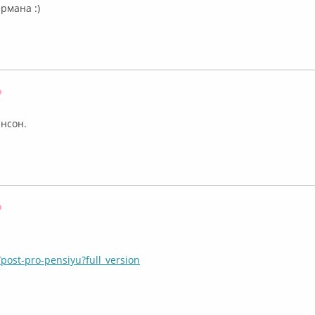
рмана :)
Оффлайн
ансон.
Оффлайн
/post-pro-pensiyu?full_version