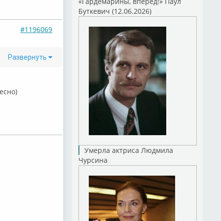
«Гардемарины, вперед!» Паул
Буткевич (12.06.2026)
#1196069
Развернуть
есно)
Умерла актриса Людмила
Чурсина