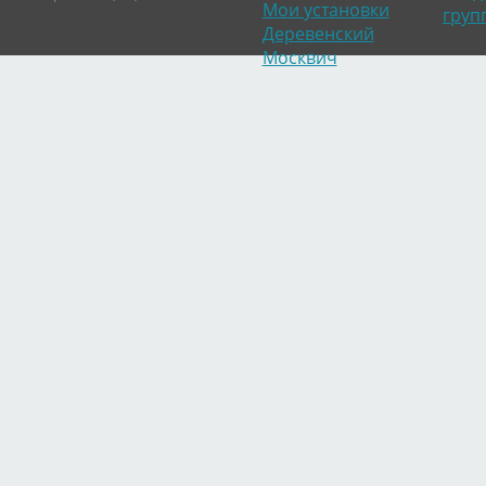
Мои установки
груп
Деревенский
Москвич