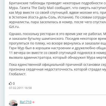
Британские таблоиды приводят некоторые подробности 
Мура. Газета The Daily Mail сообщает, что смерть наступи
как Мур вместе со своей спутницей, вдвое моложе его, при
в Эстепоне (Коста-дель-Соль, Испания). По словам сотрудн
журналисты, пара заселилась в номер, после чего спусти
Gzt.ru.
Однако, поскольку ресторан в это время уже не работал, 
и заказали бутылку шампанского. Посидев некоторое вре
прогуляться по пляжу, но вскоре вернулись и заказали ещ
Гэри Мур был в хорошем настроении и дружелюбно общал
11 вечера он вместе со своей спутницей поднялся в номе
вызвала администратора, который обнаружил Мура мертв
Пока единственной официальной причиной остановки се
признана сердечная недостаточность, которой страдал му
Глобалист.
0
Подробнее:
07.02.2011 16:58
http://news.mail.ru/society/5280227/?
frommail=1
Ra1710
Оффлайн