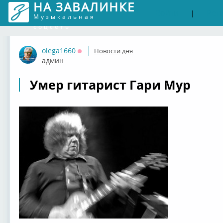
НА ЗАВАЛИНКЕ
Войти
Рег
|
Музыкальная
соцсеть
olega1660
Новости дня
Оффлайн
админ
Умер гитарист Гари Мур