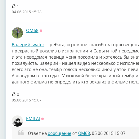
1
04.06.2015 15:28
OM68
Оффлайн
Валерий, water
- ребята, огромное спасибо за просвещени
прекрасный вокализ в исполнении и Сары и той неведо
и эта неведомая певица меня покорила и хотелось бы зна
пожалуйста. Валерий - нашёл видео нескеолько с исполн
всего это не она, тембр голоса несколько иной у этой пев
Азнавуром в тех годах. У искомой более красивый тембр и 
данного фильма не определить кто вокализ в фильме пел.... буд
0
05.06.2015 15:07
EMILAI
Оффлайн
Ответ на
сообщение
от
OM68
, 05.06.2015 15:07