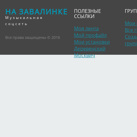
НА ЗАВАЛИНКЕ
ПОЛЕЗНЫЕ
ГРУ
ССЫЛКИ
Музыкальная
Мои 
соцсеть
Моя лента
Все 
Мой профайл
Созд
Все права защищены © 2016
Мои установки
груп
Деревенский
Москвич