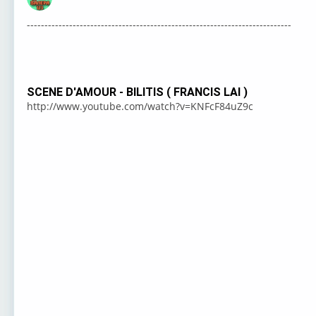
Оффлайн
---------------------------------------------------------------------------
SCENE D'AMOUR - BILITIS ( FRANCIS LAI )
http://www.youtube.com/watch?v=KNFcF84uZ9c