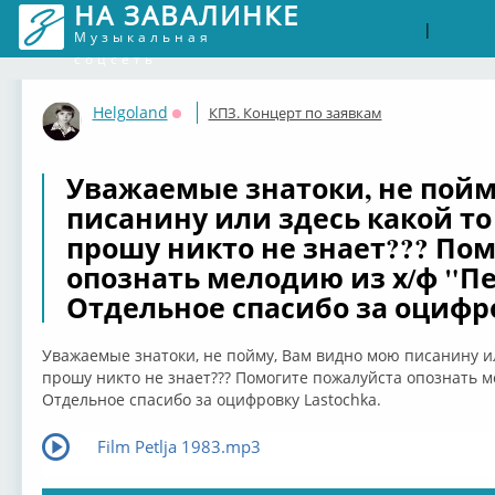
НА ЗАВАЛИНКЕ
Войти
Рег
|
Музыкальная
соцсеть
Helgoland
КПЗ. Концерт по заявкам
Оффлайн
Уважаемые знатоки, не пойм
писанину или здесь какой то 
прошу никто не знает??? По
опознать мелодию из х/ф "Пет
Отдельное спасибо за оцифров
Уважаемые знатоки, не пойму, Вам видно мою писанину или
прошу никто не знает??? Помогите пожалуйста опознать ме
Отдельное спасибо за оцифровку Lastochka.
Film Petlja 1983.mp3