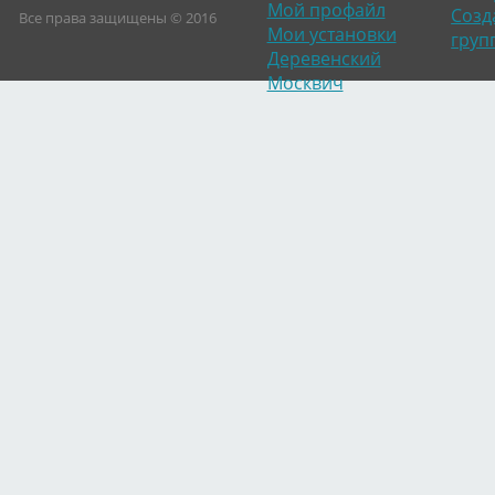
Мой профайл
Созд
Все права защищены © 2016
Мои установки
груп
Деревенский
Москвич