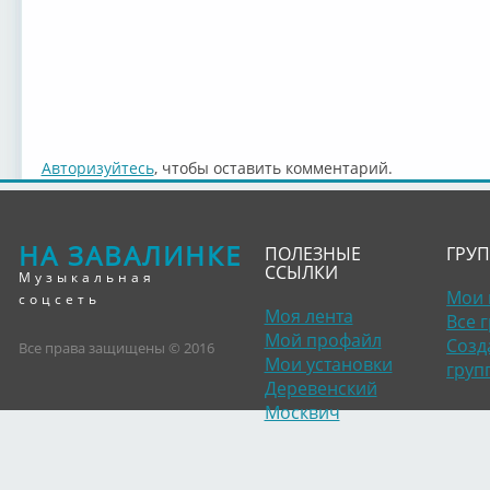
Авторизуйтесь
, чтобы оставить комментарий.
НА ЗАВАЛИНКЕ
ПОЛЕЗНЫЕ
ГРУ
ССЫЛКИ
Музыкальная
Мои 
соцсеть
Моя лента
Все 
Мой профайл
Созд
Все права защищены © 2016
Мои установки
груп
Деревенский
Москвич