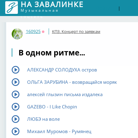
НА ЗАВАЛИНКЕ
Войти
Рег
|
Музыкальная
соцсеть
160925
КПЗ. Концерт по заявкам
Оффлайн
В одном ритме...
АЛЕКСАНДР СОЛОДУХА остров
ОЛЬГА ЗАРУБИНА - возвращайся моряк
алексей глызин письма издалека
GAZEBO - I Like Chopin
ЛЮБЭ на воле
Михаил Муромов - Румянец