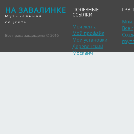
НА ЗАВАЛИНКЕ
ПОЛЕЗНЫЕ
ГРУ
ССЫЛКИ
Музыкальная
Мои 
соцсеть
Моя лента
Все 
Мой профайл
Созд
Все права защищены © 2016
Мои установки
груп
Деревенский
Москвич