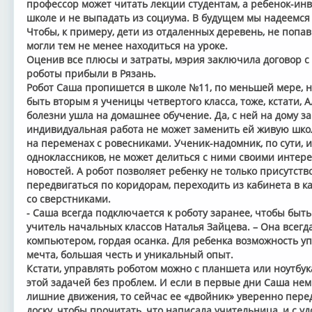
профессор может читать лекции студентам, а ребенок-инв
школе и не выпадать из социума. В будущем мы надеемся
Чтобы, к примеру, дети из отдаленных деревень, не попав
могли тем не менее находиться на уроке.
Оценив все плюсы и затраты, мэрия заключила договор с
роботы прибыли в Рязань.
Робот Саша пропишется в школе №11, по меньшей мере, н
быть вторым я ученицы четвертого класса, тоже, кстати,
болезни ушла на домашнее обучение. Да, с ней на дому з
индивидуальная работа не может заменить ей живую школ
на переменах с ровесниками. Ученик-надомник, по сути, 
одноклассников, не может делиться с ними своими интере
новостей. А робот позволяет ребенку не только присутств
передвигаться по коридорам, переходить из кабинета в к
со сверстниками.
- Саша всегда подключается к роботу заранее, чтобы быть 
учитель начальных классов Наталья Зайцева. – Она всегд
компьютером, гордая осанка. Для ребенка возможность уп
мечта, большая честь и уникальный опыт.
Кстати, управлять роботом можно с планшета или ноутбук
этой задачей без проблем. И если в первые дни Саша нем
лишние движения, то сейчас ее «двойник» уверенно перед
доску, чтобы прочитать, что написала учительница, и с у