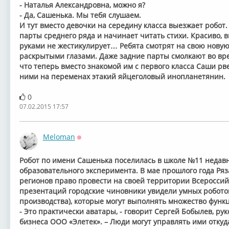
- Наталья Александровна, можно я?
- Да, Сашенька. Мы тебя слушаем.
И тут вместо девочки на середину класса выезжает робот
парты среднего ряда и начинает читать стихи. Красиво, 
руками не жестикулирует… Ребята смотрят на свою новую
раскрытыми глазами. Даже задние парты смолкают во врем
что теперь вместо знакомой им с первого класса Саши рве
ними на переменах этакий яйцеголовый инопланетянин.
0
07.02.2015 17:57
Meloman
Оффлайн
Робот по имени Сашенька поселилась в школе №11 недавн
образовательного эксперимента. В мае прошлого года Ряз
регионов право провести на своей территории Всероссийс
презентаций городские чиновники увидели умных роботов
производства), которые могут выполнять множество функ
- Это практически аватары, - говорит Сергей Бобылев, р
бизнеса ООО «Элетек». – Люди могут управлять ими откуда