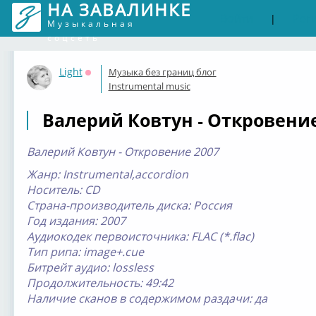
НА ЗАВАЛИНКЕ
Войти
Рег
|
Музыкальная
соцсеть
Light
Музыка без границ блог
Оффлайн
Instrumental music
Валерий Ковтун - Откровение
Валерий Ковтун - Откровение 2007
Жанр: Instrumental,accordion
Носитель: CD
Страна-производитель диска: Россия
Год издания: 2007
Аудиокодек первоисточника: FLAC (*.flac)
Тип рипа: image+.cue
Битрейт аудио: lossless
Продолжительность: 49:42
Наличие сканов в содержимом раздачи: да