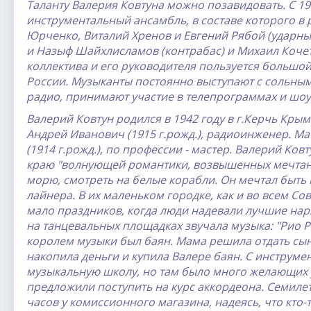
Таланту Валерия Ковтуна можно позавидовать. С 198
инструментальный ансамбль, в составе которого в 
Юрченко, Виталий Хренов и Евгений Рябой (ударны
и Назыф Шайхлисламов (контрабас) и Михаил Кочетк
коллектива и его руководителя пользуется большо
России. Музыканты постоянно выступают с сольны
радио, принимают участие в телепрограммах и шоу
Валерий Ковту
н родился в 1942 году в г.Керчь Крым
Андрей Иванович (1915 г.рожд.), радиоинженер. Ма
(1914 г.рожд.), по профессии - мастер. Валерий Ковт
краю "волнующей романтики, возвышенных мечтани
морю, смотреть на белые корабли. Он мечтал быть
лайнера. В их маленьком городке, как и во всем Со
мало праздников, когда люди надевали лучшие наря
на танцевальных площадках звучала музыка: "Рио Ри
королем музыки был баян. Мама решила отдать сын
накопила деньги и купила Валере баян. С инструме
музыкальную школу, но там было много желающих у
предложили поступить на курс аккордеона. Семиле
часов у комиссионного магазина, надеясь, что кто-