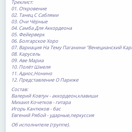
Треклист:
01. Откровение
02. Танец С Саблями
03. Очи Чёрные
04. Самба Для Аккордеона
05. Фейерверк
06. Болгарское Хоро
07. Вариация На Тему Паганини "Венецианский Кар
08. Карусель
09. Аве Мариа
10. Полёт Шмеля
11. Адиос,Нонино
12. Представление О Париже
Состав:
Валерий Ковтун - аккордеон,клавиши
Михаил Кочетков - гитара
Игорь Кантюков - бас
Евгений Рябой - ударные,перкуссия
Об исполнителе (группе).