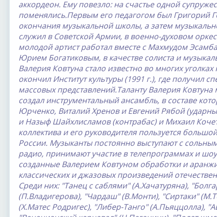
аккордеон. Ему повезло: на счастье одной супруже
поменялись.Первым его педагогом был Григорий Г
окончания музыкальной школы, а затем музыкальн
служил в Советской Армии, в военно-духовом орке
молодой артист работал вместе с Махмудом Эсамб
Юрием Богатиковым, в качестве солиста и музыкал
Валерия Ковтуна стало известно во многих уголках
окончил Институт культуры (1991 г.), где получил 
массовых представлений.Таланту Валерия Ковтуна м
создал инструментальный ансамбль, в составе кото
Юрченко, Виталий Хренов и Евгений Рябой (ударны
и Назыф Шайхлисламов (контрабас) и Михаил Кочетк
коллектива и его руководителя пользуется большо
России. Музыканты постоянно выступают с сольны
радио, принимают участие в телепрограммах и шоу.
созданные Валерием Ковтуном обработки и аранж
классических и джазовых произведений отечествен
Среди них: "Танец с саблями" (А.Хачатуряна), "Болг
(П.Владигерова), "Чардаш" (В.Монти), "Сиртаки" (М.
(Х.Матес Родригес), "Либер-Танго" (А.Пьяццолла), "