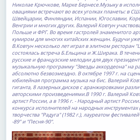
Николае Крючкове, Марке Бернесе.Музыку в испол
овациями встречают во всех уголках планеты: в США
Швейцарии, Финляндии, Испании, Югославии, Коре
Венгрии и многих других. Валерий Ковтун участвов
Польше и ФРГ. Во время гастролей знаменитого арт
кумиром для многих китайских женщин. Будучи уж
В.Ковтун несколько лет играл в элитном ресторан "
состоялась встреча Б.Ельцина и Ж.Ширака. В течен
русские и французские мелодии для двух президенто
музыкальную программу "Звезды аккордеона" на р
абсолютно безвозмездно. В октябре 1997 г. на сцен
юбилейная программа музыка на бис. Валерий Ковт
гиганта, 8 лазерных дисков с аранжировками разл
авторскими произведениями.В 1990 г. Валерий Ков
артист России, а в 1996 г. - Народный артист Росси
конкурса исполнителей на народных инструментах (1
творчества "Радуга" (1982 г.), лауреатом фестивалей
-89" и "Песня-90".