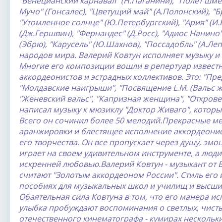
"Венецианский карнавал" (Н.Паганини), "Полет шме
Мучо" (Гонсалес), "Цветущий май" (А.Полонский), "
"Утомленное солнце" (Ю.Петербургский), "Ария" (И
(Дж.Гершвин), "Фернандес" (Д.Росс), "Адиос Нанино"
(Эбрю), "Карусель" (Ю.Шахнов), "Поссадобль" (А.Ле
народов мира. Валерий Ковтун исполняет музыку и
Многие его композиции вошли в репертуар известн
аккордеонистов и эстрадных коллективов. Это: "Пр
"Молдавские наигрыши", "Посвящение L.M. (Вальс ж
"Женевский вальс", "Капризная женщина", "Откровен
написал музыку к мюзиклу "Доктор Живаго", которы
Всего он сочинил более 50 мелодий.Прекрасные м
аранжировки и блестящее исполнение аккордеонис
его творчества. Он все пропускает через душу, эмо
играет на своем удивительном инструменте, а люди
искренней любовью.Валерий Ковтун - музыкант от Бо
считают "Золотым аккордеоном России". Стиль его 
пособиях для музыкальных школ и училищ и высши
Обаятельная сила Ковтуна в том, что его манера и
улыбка пробуждают воспоминания о светлых, чисты
отечественного кинематографа - кумирах нескольк