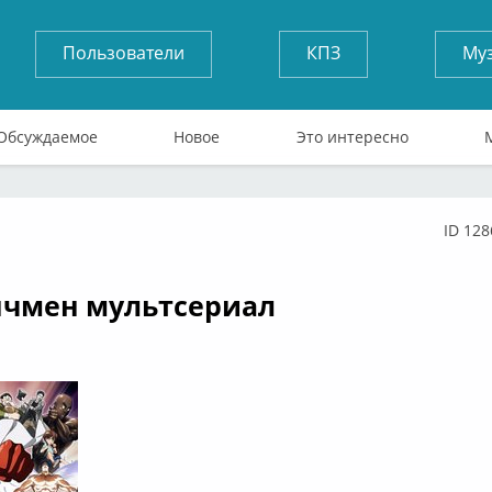
Пользователи
КПЗ
Му
Обсуждаемое
Новое
Это интересно
ID 128
флайн
нчмен мультсериал