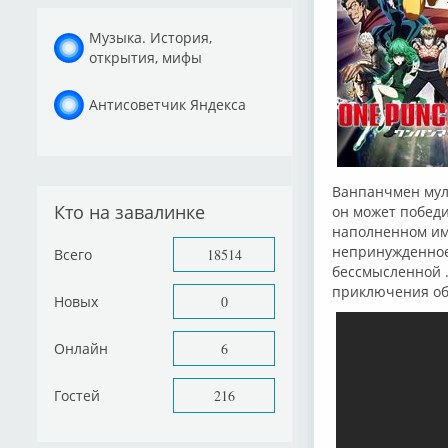
Музыка. История,
открытия, мифы
Антисоветчик Яндекса
Ванпанчмен муль
Кто на завалинке
он может победи
наполненном ими
непринужденное 
Всего
18514
бессмысленной .
приключения об
Новых
0
Онлайн
6
Гостей
216