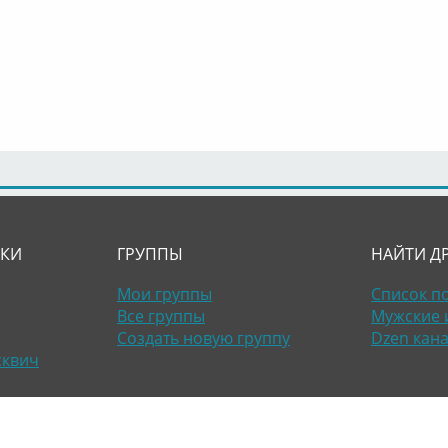
ЛКИ
ГРУППЫ
НАЙТИ Д
Мои группы
Список п
Все группы
Мужские 
Создать новую группу
Dzen кан
сквич