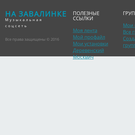
НА ЗАВАЛИНКЕ
ПОЛЕЗНЫЕ
ГРУ
ССЫЛКИ
Музыкальная
Мои 
соцсеть
Моя лента
Все 
Мой профайл
Созд
Все права защищены © 2016
Мои установки
груп
Деревенский
Москвич