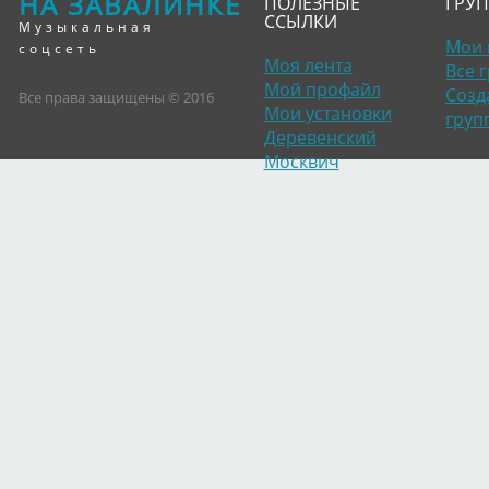
НА ЗАВАЛИНКЕ
ПОЛЕЗНЫЕ
ГРУ
ССЫЛКИ
Музыкальная
Мои 
соцсеть
Моя лента
Все 
Мой профайл
Созд
Все права защищены © 2016
Мои установки
груп
Деревенский
Москвич