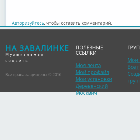
Авторизуйтесь
, чтобы оставить комментарий.
НА ЗАВАЛИНКЕ
ПОЛЕЗНЫЕ
ГРУ
ССЫЛКИ
Музыкальная
Мои 
соцсеть
Моя лента
Все 
Мой профайл
Созд
Все права защищены © 2016
Мои установки
груп
Деревенский
Москвич