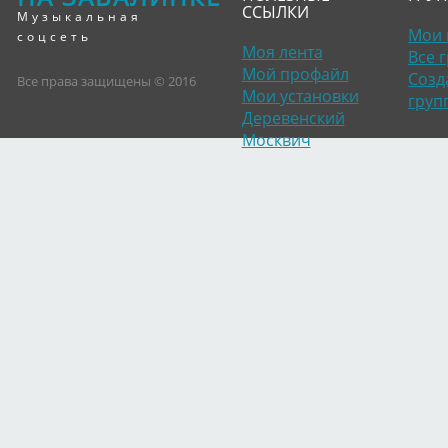
ССЫЛКИ
Музыкальная
Мои 
соцсеть
Моя лента
Все 
Мой профайл
Созд
Все права защищены © 2016
Мои установки
груп
Деревенский
Москвич