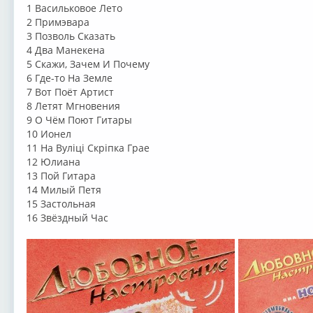
1 Васильковое Лето
2 Примэвара
3 Позволь Сказать
4 Два Манекена
5 Скажи, Зачем И Почему
6 Где-то На Земле
7 Вот Поёт Артист
8 Летят Мгновения
9 О Чём Поют Гитары
10 Ионел
11 На Вулiцi Скрiпка Грае
12 Юлиана
13 Пой Гитара
14 Милый Петя
15 Застольная
16 Звёздный Час