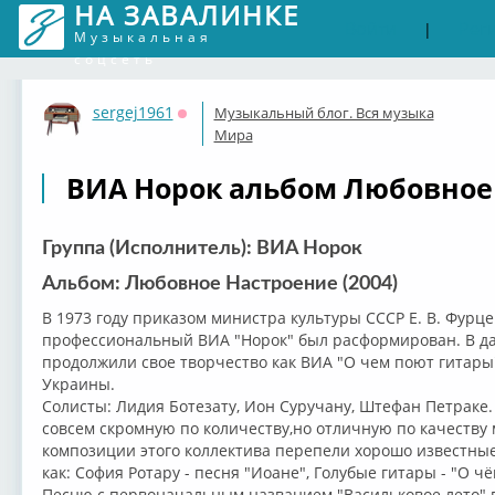
НА ЗАВАЛИНКЕ
Войти
Рег
|
Музыкальная
соцсеть
sergej1961
Музыкальный блог. Вся музыка
Оффлайн
Мира
ВИА Норок альбом Любовное 
Группа (Исполнитель): ВИА Норок
Альбом: Любовное Настроение (2004)
В 1973 году приказом министра культуры СССР Е. В. Фур
профессиональный ВИА "Норок" был расформирован. В д
продолжили свое творчество как ВИА "О чем поют гитары
Украины.
Солисты: Лидия Ботезату, Ион Суручану, Штефан Петраке.
совсем скромную по количеству,но отличную по качеству
композиции этого коллектива перепели хорошо известные
как: София Ротару - песня "Иоане", Голубые гитары - "О ч
Песню с первоначальным названием "Васильковое лето" 