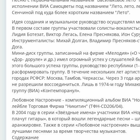
исполнении ВИА Самоцветы под названием "Лето, лето, л
Сенчиной под куда более коротким названием "Лето".
Идея создания и музыкальное руководство осуществлял м
В первом составе группы участвовали солисты-вокалисты
Лидия Ботезат, Виктор Легась, Елена Преснякова, Ион Сур
Инструменталисты: Михай Долган, Владимир Пресняков-ст
Дога.
Мини-диск группы, записанный на фирме «Мелодия» («О че
«Дор- доруле» и др.) имел огромный успех у слушателей б
этого большого успеха группы, руководство республики (1
расформировать группу. В течение нескольких лет артист
городах РСФСР: Москва, Тамбов, Черкассы. Через 3 года а
не разрешили воссоединиться. Лишь в 1974-м году Миха
группу (ВИА) «Контемпоранул».
Любовное Настроение - компиляционный альбом ВИА "Нор
лейбле Торговая Фирма "Никитин" (ТФН-CD206/04).
В 2004 году в серии «Звёздные имена» участники ВИА «Н
плачут гитары», в который вошли легендарные песни – ш
аранжировке. Также в серии «Любовное настроение» выш
лучшими песнями за время творчества музыкантов.
Содержание