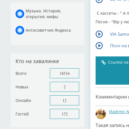
Музыка. История,
С кассеты - " А 
открытия, мифы
Песня - "Вір у л
Антисоветчик Яндекса
VIA Samoz
Пісні на
Кто на завалинке
Ссылка на
Всего
18516
Новых
2
Комментарии (
Онлайн
12
Vladimir-
Гостей
172
Такая запись н