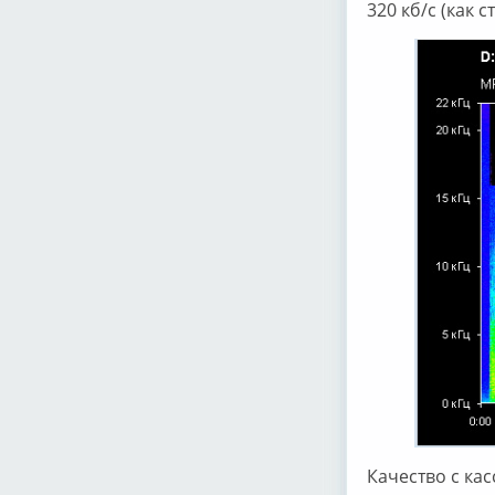
320 кб/с (как с
Качество с ка