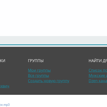
ЛКИ
ГРУППЫ
НАЙТИ Д
Мои группы
Список п
Все группы
Мужские 
Создать новую группу
Dzen кан
сквич
bov.mp3