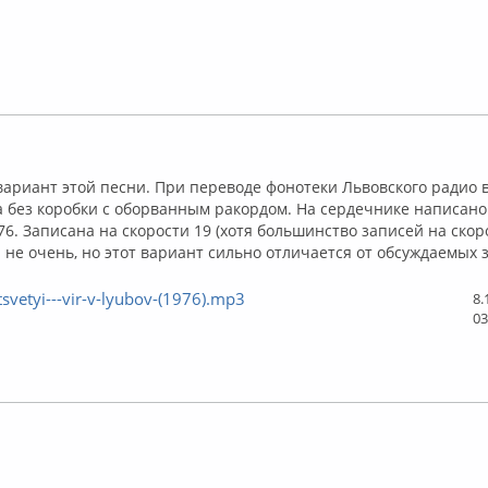
Оффлайн
вариант этой песни. При переводе фонотеки Львовского радио 
 без коробки с оборванным ракордом. На сердечнике написано
 76. Записана на скорости 19 (хотя большинство записей на скоро
 не очень, но этот вариант сильно отличается от обсуждаемых 
svetyi---vіr-v-lyubov-(1976).mp3
8.
03