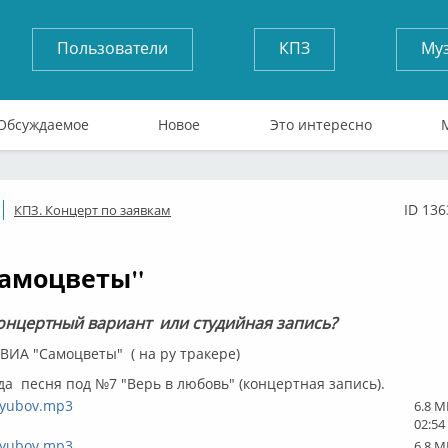
Пользователи
КПЗ
Му
Обсуждаемое
Новое
Это интересно
ID 136
КПЗ. Концерт по заявкам
флайн
Самоцветы"
концертный вариант или студийная запись?
ВИА "Самоцветы" ( на ру тракере)
да песня под №7 "Верь в любовь" (концертная запись).
-lyubov.mp3
6.8 M
02:54
-lyubov.mp3
6.8 M