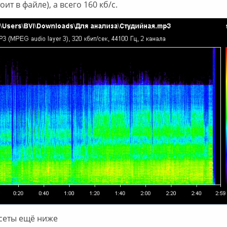
тоит в файле), а всего 160 кб/с.
ссеты ещё ниже