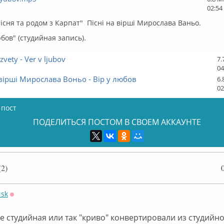
02:54
пісня та родом з Карпат" Пісні на вірші Мирослава Ваньо.
юбов" (студийная запись).
vety - Ver v ljubov
7.
04
 вірші Мирослава Воньо - Вір у любов
6.
02
 пост
ПОДЕЛИТЬСЯ ПОСТОМ В СВОЕМ АККАУНТЕ
2)
Nsk
Оффлайн
е студийная или так "криво" конвертировали из студийно