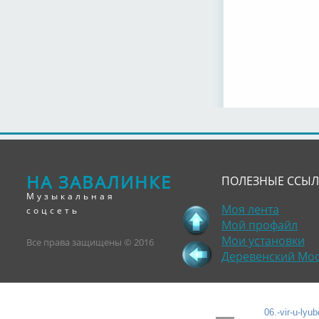
НА ЗАВАЛИНКЕ
ПОЛЕЗНЫЕ ССЫ
Музыкальная
Моя лента
соцсеть
Мой профайл
Мои установки
Все права защищены © 2016
Деревенский Мо
06.-vіr-u-lyu