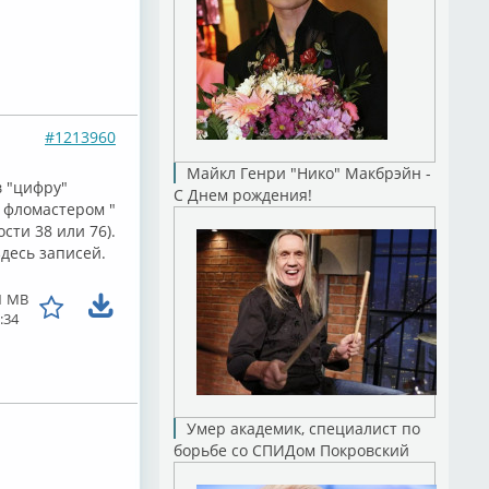
#1213960
Майкл Генри "Нико" Макбрэйн -
в "цифру"
С Днем рождения!
 фломастером "
сти 38 или 76).
здесь записей.
1 MB
:34
Умер академик, специалист по
борьбе со СПИДом Покровский