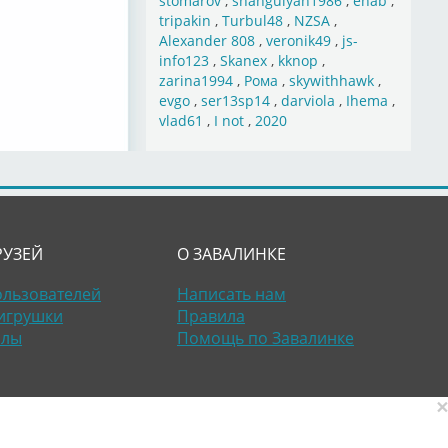
stomarov
,
shahgulyan1986
,
ehab
,
tripakin
,
Turbul48
,
NZSA
,
Alexander 808
,
veronik49
,
js-
info123
,
Skanex
,
kknop
,
zarina1994
,
Рома
,
skywithhawk
,
evgo
,
ser13sp14
,
darviola
,
Ihema
,
vlad61
,
I not
,
2020
РУЗЕЙ
О ЗАВАЛИНКЕ
ользователей
Написать нам
игрушки
Правила
алы
Помощь по Завалинке
×