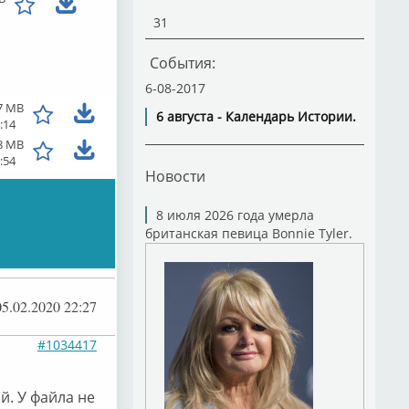
31
События:
6-08-2017
7 MB
6 августа - Календарь Истории.
:14
8 MB
:54
Новости
8 июля 2026 года умерла
британская певица Bonnie Tyler.
05.02.2020 22:27
#1034417
й. У файла не