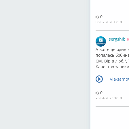
0
06.02.2020 06:20
sergshib
А вот ещё один 
попалась бобина
СМ. Вір в люб.",
Качество записи
via-samot
0
26.04.2025 16:20