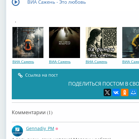
ВИА Сажень - Это любовь
.
ВИА Сажень
ВИА Сажень
ВИА Сажень
ВИА Саж
Ссылка на пост
ПОДЕЛИТЬСЯ ПОСТОМ В СВО
Комментарии (1)
Gennadiy_PM
Оффлайн