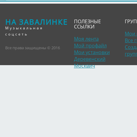
НА ЗАВАЛИНКЕ
ПОЛЕЗНЫЕ
ГРУ
ССЫЛКИ
Музыкальная
Мои 
соцсеть
Моя лента
Все 
Мой профайл
Созд
Все права защищены © 2016
Мои установки
груп
Деревенский
Москвич