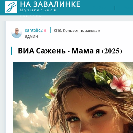
НА ЗАВАЛИНКЕ
Войти
Рег
|
Музыкальная
соцсеть
santolic2
КПЗ. Концерт по заявкам
Оффлайн
админ
ВИА Сажень - Мама я (2025)