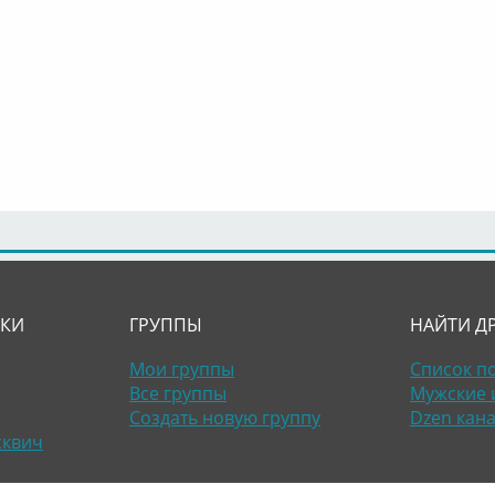
ЛКИ
ГРУППЫ
НАЙТИ Д
Мои группы
Список п
Все группы
Мужские 
Создать новую группу
Dzen кан
сквич