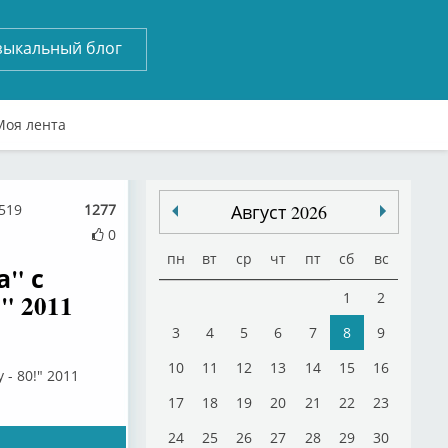
зыкальный блог
Моя лента
3519
1277
Август 2026
0
пн
вт
ср
чт
пт
сб
вс
а" с
" 2011
1
2
3
4
5
6
7
8
9
10
11
12
13
14
15
16
- 80!" 2011
17
18
19
20
21
22
23
24
25
26
27
28
29
30