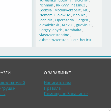
yulyashka
,
dotov47
,
VictorrM
,
richman
,
RRRVVV
,
hassn63
,
Godzila
,
Modniy-ekspert
,
ИС
,
Nemomu
,
oldwise
,
Илонка
,
leonidis
,
Operaseria
,
Sergen
,
alexakdrakk
,
ALex90
,
gudvin69
,
SergeySanych
,
Karabalta
,
vlasovkonstantino
,
akhmetovkonstan
,
PetrTheFirst
РУЗЕЙ
О ЗАВАЛИНКЕ
ользователей
Написать нам
игрушки
Правила
алы
Помощь по Завалинке
×