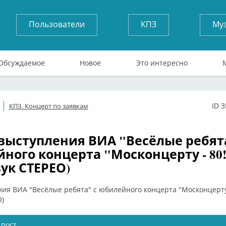
Пользователи
КПЗ
Му
Обсуждаемое
Новое
Это интересно
ID 
КПЗ. Концерт по заявкам
ффлайн
выступления ВИА "Весёлые ребят
ного концерта "Москонцерту - 80!
вук СТЕРЕО)
ия ВИА "Весёлые ребята" с юбилейного концерта "Москонцерту 
О)
 пост