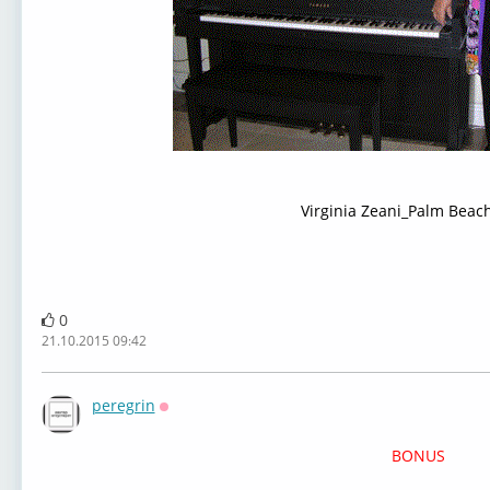
Virginia Zeani_Palm Beac
0
21.10.2015 09:42
peregrin
Оффлайн
BONUS