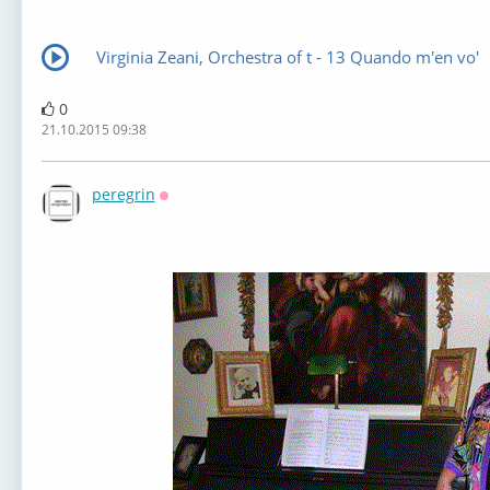
Virginia Zeani, Orchestra of t - 13 Quando m'en vo'
0
21.10.2015 09:38
peregrin
Оффлайн