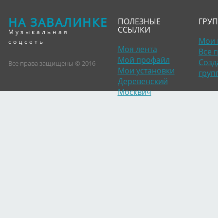
НА ЗАВАЛИНКЕ
ПОЛЕЗНЫЕ
ГРУ
ССЫЛКИ
Музыкальная
Мои 
соцсеть
Моя лента
Все 
Мой профайл
Созд
Все права защищены © 2016
Мои установки
груп
Деревенский
Москвич