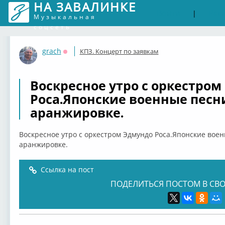
НА ЗАВАЛИНКЕ
Войти
Рег
|
Музыкальная
соцсеть
grach
КПЗ. Концерт по заявкам
Оффлайн
Воскресное утро с оркестро
Роса.Японские военные песн
аранжировке.
Воскресное утро с оркестром Эдмундо Роса.Японские вое
аранжировке.
Ссылка на пост
ПОДЕЛИТЬСЯ ПОСТОМ В СВО