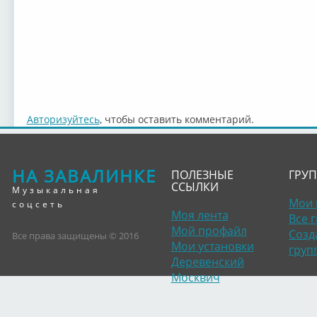
Авторизуйтесь
, чтобы оставить комментарий.
НА ЗАВАЛИНКЕ
ПОЛЕЗНЫЕ
ГРУ
ССЫЛКИ
Музыкальная
Мои 
соцсеть
Моя лента
Все 
Мой профайл
Созд
Все права защищены © 2016
Мои установки
груп
Деревенский
Москвич