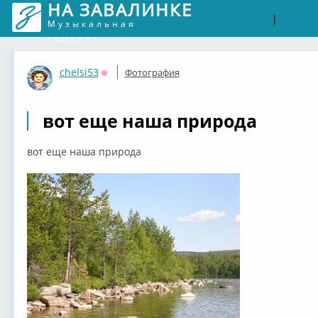
НА ЗАВАЛИНКЕ
Войти
Рег
|
Музыкальная
соцсеть
chelsi53
Фотография
Оффлайн
вот еще наша природа
вот еще наша природа