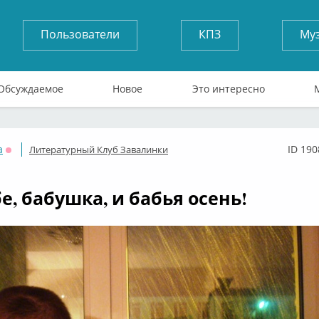
Пользователи
КПЗ
Му
Обсуждаемое
Новое
Это интересно
a
ID 190
Литературный Клуб Завалинки
Оффлайн
е, бабушка, и бабья осень!