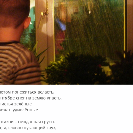
етом понежиться всласть,
тябре снег на землю упасть.
листья зелёные
ожат, удивлённые.
 жизни – нежданная грусть
 и, словно пугающий груз,