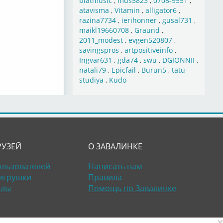
blatmusic
,
mus5823
,
0708-9551
,
atavisma
,
Vitamin
,
alligator6
,
razina7734
,
ierihonner
,
gusal731
,
maikl19660708
,
Graund
,
2011_modest
,
evgen520807
,
savingspros
,
artpositiveinfo
,
Ingvar631
,
gda74
,
swu
,
DGIONNII
,
natali79
,
Epicfail
,
Burun5
,
tatu-
studiya
,
Kudo
РУЗЕЙ
О ЗАВАЛИНКЕ
ользователей
Написать нам
игрушки
Правила
алы
Помощь по Завалинке
×