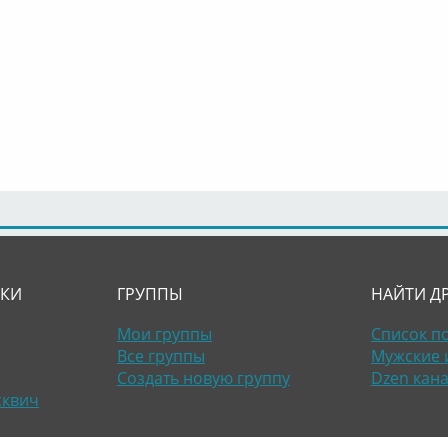
ЛКИ
ГРУППЫ
НАЙТИ Д
Мои группы
Список п
Все группы
Мужские 
Создать новую группу
Dzen кан
сквич