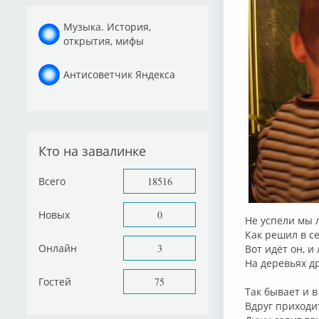
Музыка. История,
открытия, мифы
Антисоветчик Яндекса
Кто на завалинке
Всего
18516
Новых
0
Не успели мы л
Как решил в сен
Онлайн
3
Вот идёт он, и 
На деревьях др
Гостей
75
Так бывает и в
Вдруг приходит,