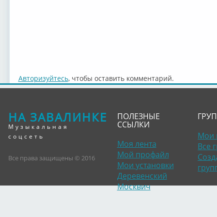
Авторизуйтесь
, чтобы оставить комментарий.
НА ЗАВАЛИНКЕ
ПОЛЕЗНЫЕ
ГРУ
ССЫЛКИ
Музыкальная
Мои 
соцсеть
Моя лента
Все 
Мой профайл
Созд
Все права защищены © 2016
Мои установки
груп
Деревенский
Москвич