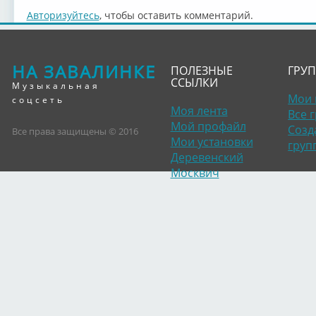
Авторизуйтесь
, чтобы оставить комментарий.
НА ЗАВАЛИНКЕ
ПОЛЕЗНЫЕ
ГРУ
ССЫЛКИ
Музыкальная
Мои 
соцсеть
Моя лента
Все 
Мой профайл
Созд
Все права защищены © 2016
Мои установки
груп
Деревенский
Москвич