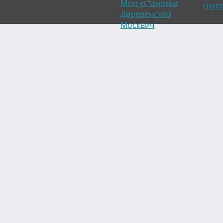
Мои установки
груп
Деревенский
Москвич