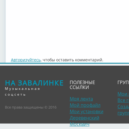
Авторизуйтесь
, чтобы оставить комментарий.
НА ЗАВАЛИНКЕ
ПОЛЕЗНЫЕ
ГРУ
ССЫЛКИ
Музыкальная
Мои 
соцсеть
Моя лента
Все 
Мой профайл
Созд
Все права защищены © 2016
Мои установки
груп
Деревенский
Москвич