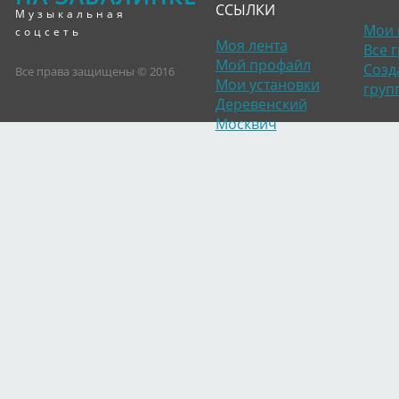
ССЫЛКИ
Музыкальная
Мои 
соцсеть
Моя лента
Все 
Мой профайл
Созд
Все права защищены © 2016
Мои установки
груп
Деревенский
Москвич