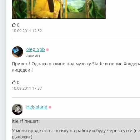
0
10.09.2011 12:52
oleg_Spb
Оффлайн
админ
Привет ! Однако в клипе под музыку Slade и пение Холдера
лицедеи !
0
10.09.2011 17:37
Helgoland
Оффлайн
ltleirf пишет:
У меня вроде есть -но иду на работу и буду через сутки (
выложит)