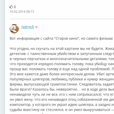
0
10.02.2014 08:15
Ivanych
Оффлайн
Вот информация с сайта "Старое кино", но самого фильма 
Что угодно, но скучать на этой картине вы не будете. Ж
детектив: с таинственным убийством и запутанным следст
в черных перчатках и многозначительными деталями, то
что приходится изрядно поломать голову, пока убийцу нах
прошу вас поломать голову и еще над одной проблемой. П
Это мне кажется даже более интересным делом. Убит артис
популярных шлягеров, любимец публики и кумир женщин,
фирмы, выпускающей грампластинки. Следователь задает 
были враги? Казалось бы, невероятно… но в ходе дела выя
ненавидели чуть ли не все, кто с ним соприкасался; что ег
он увел жену, что его ненавидел отец соблазненной им д
композитор, у которого он украл идею шлягера, а заодно
судьбы воистину не стеснялся, и он умел выкручиваться 