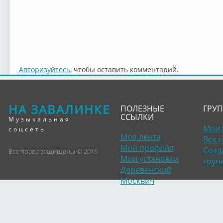
Авторизуйтесь
, чтобы оставить комментарий.
НА ЗАВАЛИНКЕ
ПОЛЕЗНЫЕ
ГРУ
ССЫЛКИ
Музыкальная
Мои 
соцсеть
Моя лента
Все 
Мой профайл
Созд
Все права защищены © 2016
Мои установки
груп
Деревенский
Москвич