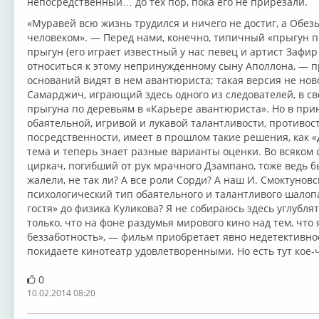
непосредственный… до тех пор, пока его не прирезали.
«Муравей всю жизнь трудился и ничего не достиг, а Обез
человеком». — Перед нами, конечно, типичный «прыгун 
прыгун (его играет известный у нас певец и артист Зафир
относиться к этому непринужденному сыну Аполлона, — п
оснований видят в нем авантюриста; такая версия не нов
Самарджич, играющий здесь одного из следователей, в св
прыгуна по деревьям в «Карьере авантюриста». Но в при
обаятельной, игривой и лукавой талантливости, противо
посредственности, имеет в прошлом такие решения, как «
тема и теперь знает разные варианты оценки. Во всяком 
циркач, погибший от рук мрачного Дзампано, тоже ведь б
жалели, не так ли? А все роли Сорди? А наш И. Смоктунов
психологический тип обаятельного и талантливого шалопа
гостя» до физика Куликова? Я не собираюсь здесь углубля
только, что на фоне раздумья мирового кино над тем, что 
беззаботность», — фильм приобретает явно недетективно
покидаете кинотеатр удовлетворенными. Но есть тут кое-
0
10.02.2014 08:20