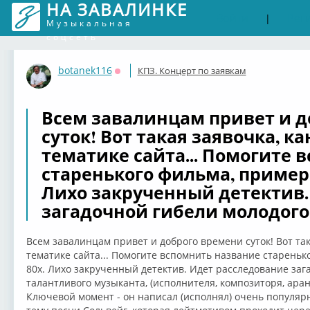
НА ЗАВАЛИНКЕ
Войти
Рег
|
Музыкальная
соцсеть
botanek116
КПЗ. Концерт по заявкам
Оффлайн
Всем завалинцам привет и д
суток! Вот такая заявочка, ка
тематике сайта... Помогите 
старенького фильма, примерно
Лихо закрученный детектив.
загадочной гибели молодого
Всем завалинцам привет и доброго времени суток! Вот так
тематике сайта... Помогите вспомнить название стареньк
80х. Лихо закрученный детектив. Идет расследование заг
талантливого музыканта, (исполнителя, композиторя, ара
Ключевой момент - он написал (исполнял) очень популяр