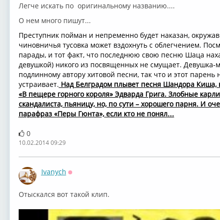
Легче искать по оригинальному названию....
О нем много пишут...
Преступник пойман и непременно будет наказан, окружа
чиновничья тусовка может вздохнуть с облегчением. Посм
парады, и тот факт, что последнюю свою песню Шаца нахал
девушкой) никого из посвященных не смущает. Девушка-мо
подлинному автору хитовой песни, так что и этот парень н
устраивает.
Над Белградом плывет песня Шандора Киша, 
«В пещере горного короля» Эдварда Грига. Злобные карли
скандалиста, пьяницу, но, по сути – хорошего парня. И оч
парафраз «Перы Гюнта», если кто не понял…
0
10.02.2014 09:29
Ivanych
Оффлайн
Отыскался вот такой клип.