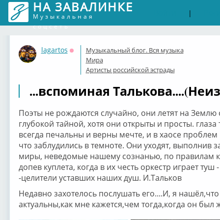
НА ЗАВАЛИНКЕ
Войти
Рег
|
Музыкальная
соцсеть
lagartos
Музыкальный блог. Вся музыка
Оффлайн
Мира
Артисты российской эстрады
...вспоминая Талькова....(Неи
Поэты не рождаются случайно, они летят на Землю 
глубокой тайной, хотя они открыты и просты. глаз
всегда печальны и верны мечте, и в хаосе проблем 
что заблудились в темноте. Они уходят, выполнив 
миры, неведомые нашему сознанью, по правилам ко
допев куплета, когда в их честь оркестр играет туш 
-целители уставших наших душ. И.Тальков
Недавно захотелось послушать его....И, я нашёл,что
актуальны,как мне кажется,чем тогда,когда он был ж