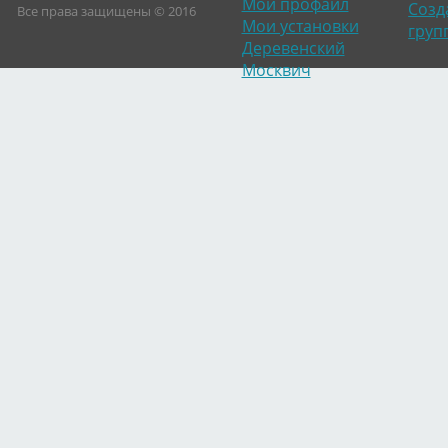
Мой профайл
Созд
Все права защищены © 2016
Мои установки
груп
Деревенский
Москвич