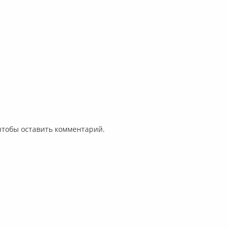
Whitesnake
Whitesnake
Whitesnake
Whitesnak
 чтобы оставить комментарий.
Whitesnake
Whitesnake