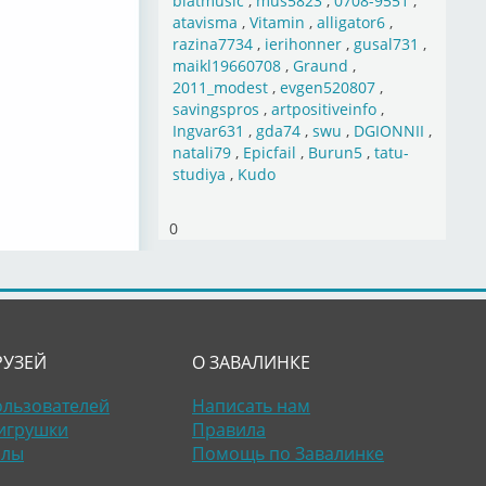
blatmusic
,
mus5823
,
0708-9551
,
atavisma
,
Vitamin
,
alligator6
,
razina7734
,
ierihonner
,
gusal731
,
maikl19660708
,
Graund
,
2011_modest
,
evgen520807
,
savingspros
,
artpositiveinfo
,
Ingvar631
,
gda74
,
swu
,
DGIONNII
,
natali79
,
Epicfail
,
Burun5
,
tatu-
studiya
,
Kudo
0
РУЗЕЙ
О ЗАВАЛИНКЕ
ользователей
Написать нам
игрушки
Правила
алы
Помощь по Завалинке