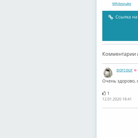
Whitesnake
Ссылка на
David Coverdal
Комментарии (
porcour
О
Очень здорово, 
Whitesnake
1
12.01.2020 18:41
Whitesnake