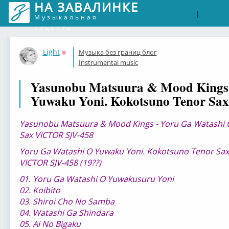
НА ЗАВАЛИНКЕ
Войти
Рег
|
Музыкальная
соцсеть
Light
Музыка без границ блог
Оффлайн
Instrumental music
Yasunobu Matsuura & Mood Kings 
Yuwaku Yoni. Kokotsuno Tenor S
Yasunobu Matsuura & Mood Kings - Yoru Ga Watashi 
Sax VICTOR SJV-458
Yoru Ga Watashi O Yuwaku Yoni. Kokotsuno Tenor Sax
VICTOR SJV-458 (19??)
01. Yoru Ga Watashi O Yuwakusuru Yoni
02. Koibito
03. Shiroi Cho No Samba
04. Watashi Ga Shindara
05. Ai No Bigaku