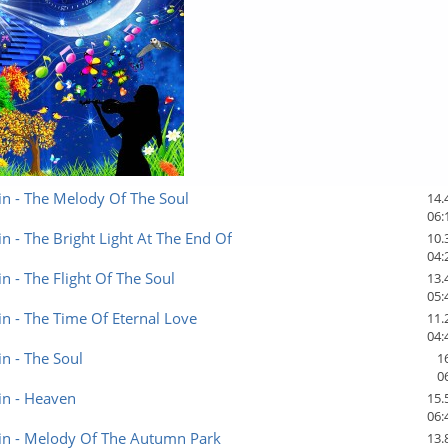
in - The Melody Of The Soul
14.
06:
in - The Bright Light At The End Of
10.
04:
in - The Flight Of The Soul
13.
05:
in - The Time Of Eternal Love
11.
04:
in - The Soul
1
0
in - Heaven
15.
06:
nin - Melody Of The Autumn Park
13.