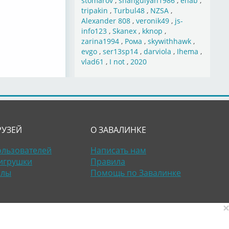
stomarov
,
shahgulyan1986
,
ehab
,
tripakin
,
Turbul48
,
NZSA
,
Alexander 808
,
veronik49
,
js-
info123
,
Skanex
,
kknop
,
zarina1994
,
Рома
,
skywithhawk
,
evgo
,
ser13sp14
,
darviola
,
Ihema
,
vlad61
,
I not
,
2020
РУЗЕЙ
О ЗАВАЛИНКЕ
ользователей
Написать нам
игрушки
Правила
алы
Помощь по Завалинке
×