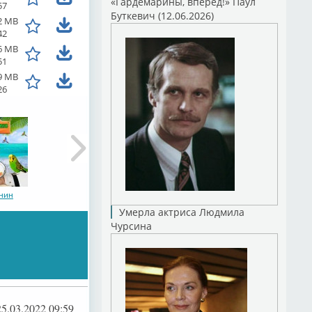
«Гардемарины, вперед!» Паул
57
Буткевич (12.06.2026)
2 MB
42
6 MB
51
9 MB
26
нин
Умерла актриса Людмила
Чурсина
нин
25.03.2022 09:59