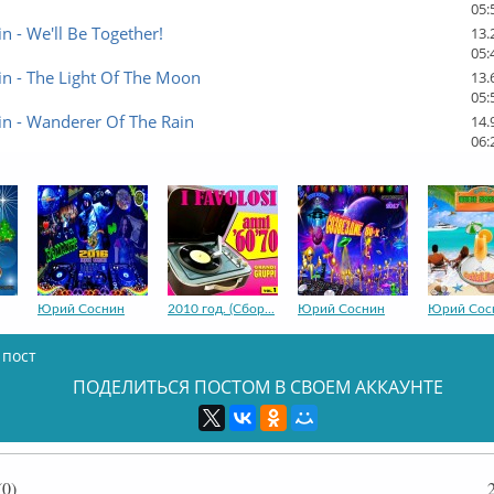
05:
in - We'll Be Together!
13.
05:
in - The Light Of The Moon
13.
05:
in - Wanderer Of The Rain
14.
06:
Юрий Соснин
2010 год. (Сбор...
Юрий Соснин
Юрий Сос
 пост
ПОДЕЛИТЬСЯ ПОСТОМ В СВОЕМ АККАУНТЕ
Yuri Sosnin
Юрий Соснин
Юрий Соснин
Юрий Сос
0)