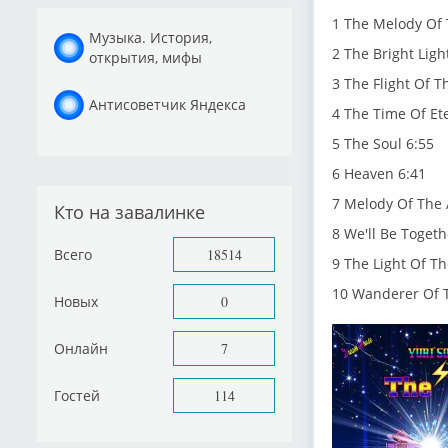
1 The Melody Of 
Музыка. История,
2 The Bright Lig
открытия, мифы
3 The Flight Of T
Антисоветчик Яндекса
4 The Time Of Et
5 The Soul 6:55
6 Heaven 6:41
7 Melody Of The
Кто на завалинке
8 We'll Be Togeth
Всего
18514
9 The Light Of T
10 Wanderer Of T
Новых
0
Онлайн
7
Гостей
114