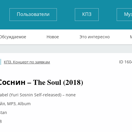
Пользователи
КПЗ
Му
Обсуждаемое
Новое
Это интересно
ID 160
КПЗ. Концерт по заявкам
флайн
снин – The Soul (2018)
bel (Yuri Sosnin Self-released) – none
айл, MP3, Album
stan
8