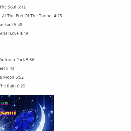
The Soul 6:12
ht At The End Of The Tunnel 4:25
he Soul 5:48
ernal Love 4:49
 Autumn Park 5:56
er! 5:43
he Moon 5:52
he Rain 6:25