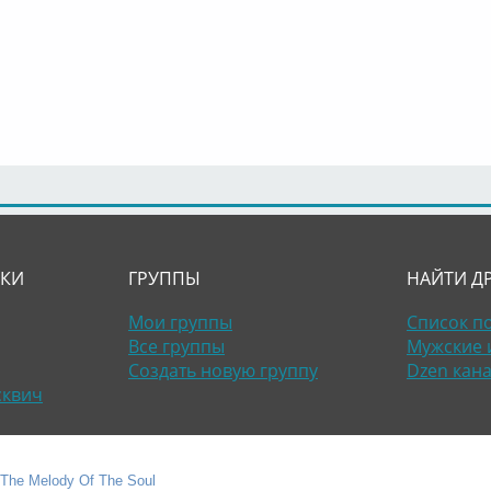
ЛКИ
ГРУППЫ
НАЙТИ Д
Мои группы
Список п
Все группы
Мужские 
Создать новую группу
Dzen кан
сквич
- The Melody Of The Soul