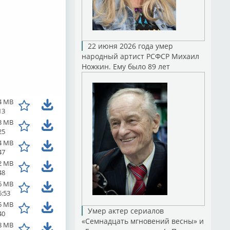
22 июня 2026 года умер
народный артист РСФСР Михаил
Ножкин. Ему было 89 лет
4 MB
13
3 MB
25
4 MB
47
2 MB
48
6 MB
6:53
5 MB
Умер актер сериалов
40
«Семнадцать мгновений весны» и
8 MB