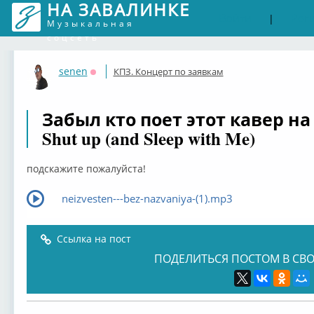
НА ЗАВАЛИНКЕ
Войти
Рег
|
Музыкальная
соцсеть
senen
КПЗ. Концерт по заявкам
Оффлайн
Забыл кто поет этот кавер н
Shut up (and Sleep with Me)
подскажите пожалуйста!
neizvesten---bez-nazvaniya-(1).mp3
Ссылка на пост
ПОДЕЛИТЬСЯ ПОСТОМ В СВО