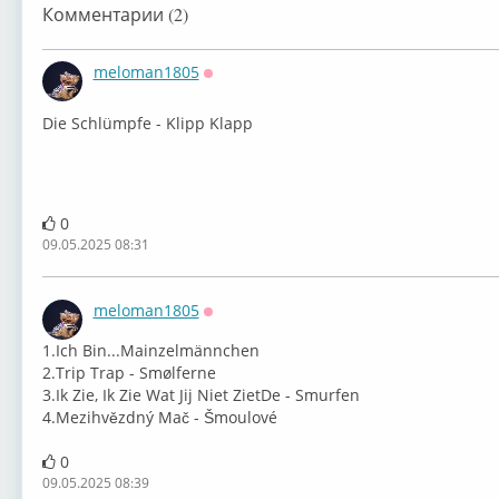
Комментарии (2)
meloman1805
Оффлайн
Die Schlümpfe - ⁣Klipp Klapp
0
09.05.2025 08:31
meloman1805
Оффлайн
1.⁣Ich Bin...Mainzelmännchen
2.⁣Trip Trap - Smølferne
3.⁣Ik Zie, Ik Zie Wat Jij Niet ZietDe - Smurfen
4.⁣Mezihvězdný Mač - Šmoulové
0
09.05.2025 08:39