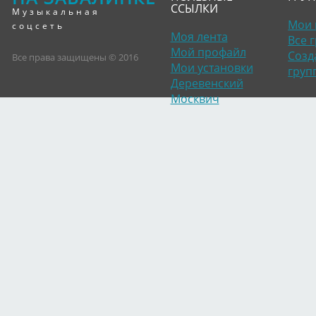
ССЫЛКИ
Музыкальная
Мои 
соцсеть
Моя лента
Все 
Мой профайл
Созд
Все права защищены © 2016
Мои установки
груп
Деревенский
Москвич