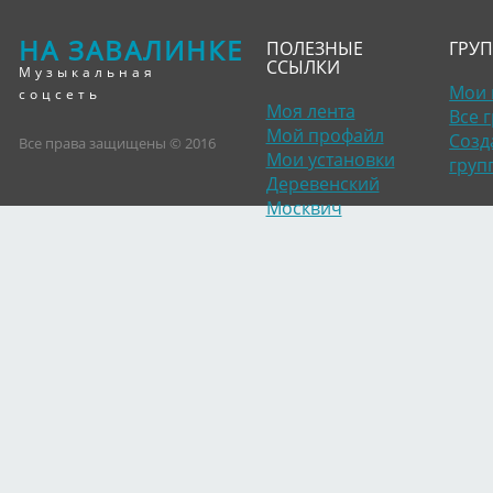
НА ЗАВАЛИНКЕ
ПОЛЕЗНЫЕ
ГРУ
ССЫЛКИ
Музыкальная
Мои 
соцсеть
Моя лента
Все 
Мой профайл
Созд
Все права защищены © 2016
Мои установки
груп
Деревенский
Москвич