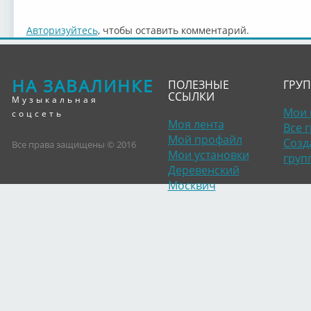
Авторизуйтесь
, чтобы оставить комментарий.
НА ЗАВАЛИНКЕ
ПОЛЕЗНЫЕ
ГРУ
ССЫЛКИ
Музыкальная
Мои 
соцсеть
Моя лента
Все 
Мой профайл
Созд
Все права защищены © 2016
Мои установки
груп
Деревенский
Москвич