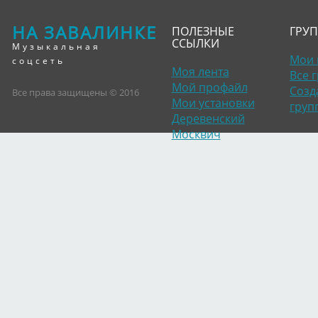
НА ЗАВАЛИНКЕ
ПОЛЕЗНЫЕ
ГРУ
ССЫЛКИ
Музыкальная
Мои 
соцсеть
Моя лента
Все 
Мой профайл
Созд
Все права защищены © 2016
Мои установки
груп
Деревенский
Москвич