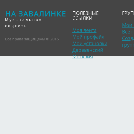
НА ЗАВАЛИНКЕ
ПОЛЕЗНЫЕ
ГРУ
ССЫЛКИ
Музыкальная
Мои 
соцсеть
Моя лента
Все 
Мой профайл
Созд
Все права защищены © 2016
Мои установки
груп
Деревенский
Москвич