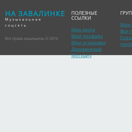
НА ЗАВАЛИНКЕ
ПОЛЕЗНЫЕ
ГРУ
ССЫЛКИ
Музыкальная
Мои 
соцсеть
Моя лента
Все 
Мой профайл
Созд
Все права защищены © 2016
Мои установки
груп
Деревенский
Москвич