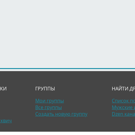
ЛКИ
ГРУППЫ
НАЙТИ Д
Мои группы
Список п
Все группы
Мужские 
Создать новую группу
Dzen кан
сквич