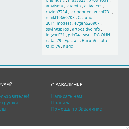
blatmusic
,
mus5823
,
0708-9551
,
atavisma
,
Vitamin
,
alligator6
,
razina7734
,
ierihonner
,
gusal731
,
maikl19660708
,
Graund
,
2011_modest
,
evgen520807
,
savingspros
,
artpositiveinfo
,
Ingvar631
,
gda74
,
swu
,
DGIONNII
,
natali79
,
Epicfail
,
Burun5
,
tatu-
studiya
,
Kudo
РУЗЕЙ
О ЗАВАЛИНКЕ
ользователей
Написать нам
игрушки
Правила
алы
Помощь по Завалинке
×