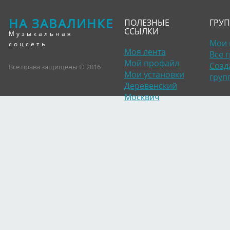
НА ЗАВАЛИНКЕ
ПОЛЕЗНЫЕ
ГРУ
ССЫЛКИ
Музыкальная
Мои 
соцсеть
Моя лента
Все 
Мой профайл
Созд
Все права защищены © 2016
Мои установки
груп
Деревенский
Москвич