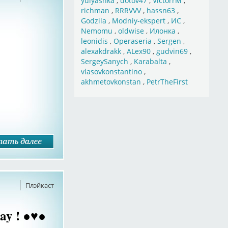
yulyashka
,
dotov47
,
VictorrM
,
richman
,
RRRVVV
,
hassn63
,
Godzila
,
Modniy-ekspert
,
ИС
,
Nemomu
,
oldwise
,
Илонка
,
leonidis
,
Operaseria
,
Sergen
,
alexakdrakk
,
ALex90
,
gudvin69
,
SergeySanych
,
Karabalta
,
vlasovkonstantino
,
akhmetovkonstan
,
PetrTheFirst
Плэйкаст
ay ! ●♥●