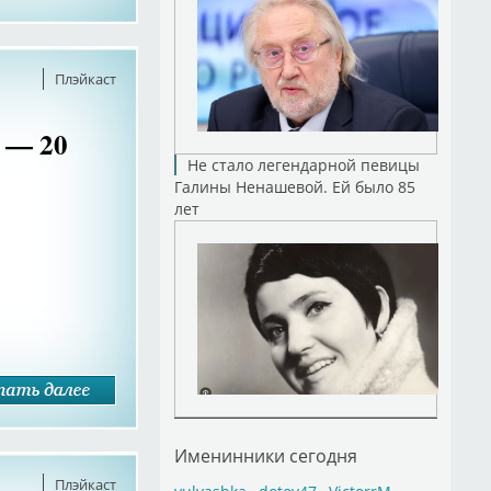
Плэйкаст
 — 20
Не стало легендарной певицы
Галины Ненашевой. Ей было 85
лет
Именинники сегодня
Плэйкаст