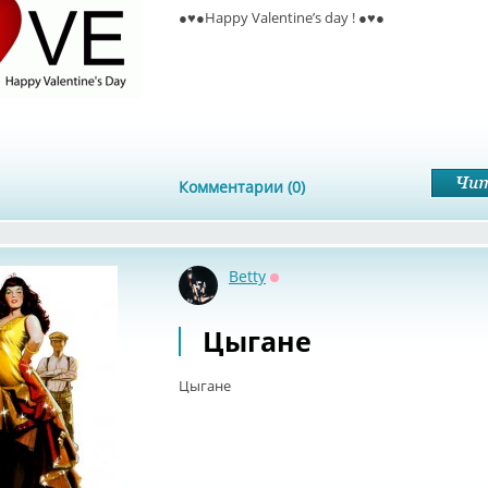
●♥●Happy Valentine’s day ! ●♥●
Комментарии (0)
Betty
Оффлайн
Цыгане
Цыгане