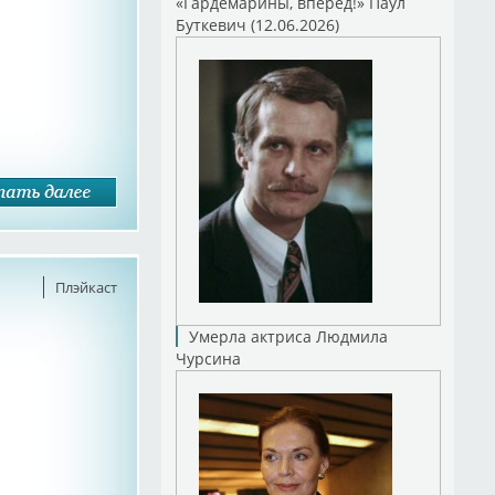
«Гардемарины, вперед!» Паул
Буткевич (12.06.2026)
Плэйкаст
Умерла актриса Людмила
Чурсина