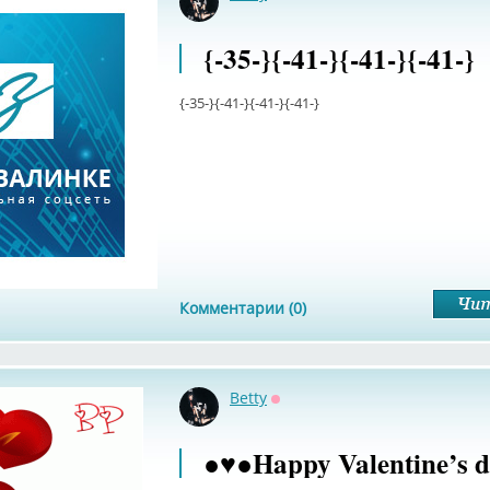
Оффлайн
{-35-}{-41-}{-41-}{-41-}
{-35-}{-41-}{-41-}{-41-}
Комментарии (0)
Betty
Оффлайн
●♥●Happy Valentine’s d