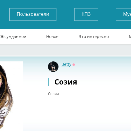
Пользователи
КПЗ
Му
Обсуждаемое
Новое
Это интересно
Betty
Оффлайн
Созия
Созия