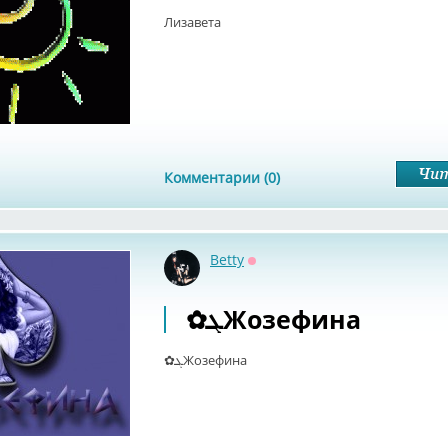
Лизавета
Комментарии (0)
Betty
Оффлайн
✿ܓЖозефина
✿ܓЖозефина