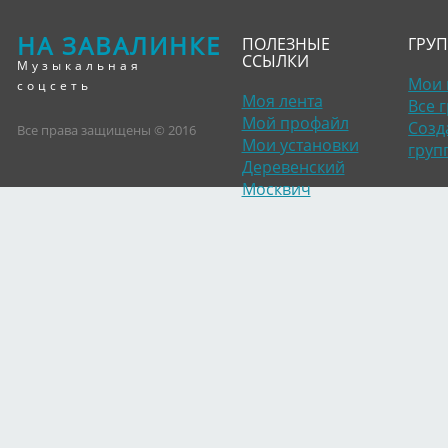
НА ЗАВАЛИНКЕ
ПОЛЕЗНЫЕ
ГРУ
ССЫЛКИ
Музыкальная
Мои 
соцсеть
Моя лента
Все 
Мой профайл
Созд
Все права защищены © 2016
Мои установки
груп
Деревенский
Москвич