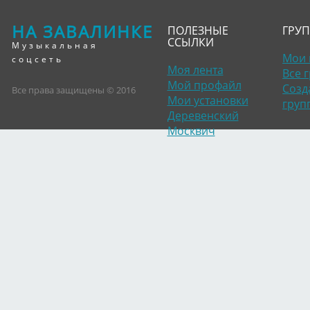
НА ЗАВАЛИНКЕ
ПОЛЕЗНЫЕ
ГРУ
ССЫЛКИ
Музыкальная
Мои 
соцсеть
Моя лента
Все 
Мой профайл
Созд
Все права защищены © 2016
Мои установки
груп
Деревенский
Москвич