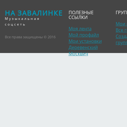
НА ЗАВАЛИНКЕ
ПОЛЕЗНЫЕ
ГРУ
ССЫЛКИ
Музыкальная
Мои 
соцсеть
Моя лента
Все 
Мой профайл
Созд
Все права защищены © 2016
Мои установки
груп
Деревенский
Москвич