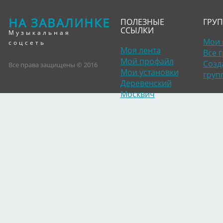
НА ЗАВАЛИНКЕ
ПОЛЕЗНЫЕ
ГРУ
ССЫЛКИ
Музыкальная
Мои 
соцсеть
Моя лента
Все 
Мой профайл
Созд
Все права защищены © 2016
Мои установки
груп
Деревенский
Москвич