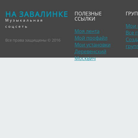
НА ЗАВАЛИНКЕ
ПОЛЕЗНЫЕ
ГРУ
ССЫЛКИ
Музыкальная
Мои 
соцсеть
Моя лента
Все 
Мой профайл
Созд
Все права защищены © 2016
Мои установки
груп
Деревенский
Москвич