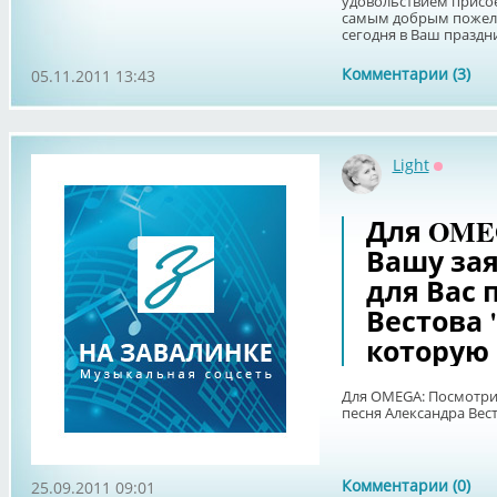
удовольствием присо
самым добрым пожела
сегодня в Ваш праздни
Комментарии (3)
05.11.2011 13:43
Light
Оффлай
Для OME
Вашу зая
для Вас 
Вестова 
которую 
Для OMEGA: Посмотрит
песня Александра Вест
Комментарии (0)
25.09.2011 09:01