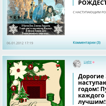
РОЖДЕС
С НАСТУПАЮЩИМ РО
Комментарии (3)
06.01.2012 17:19
Light
Оффлай
Дорогие
наступ
годом! П
каждого
лучшим!