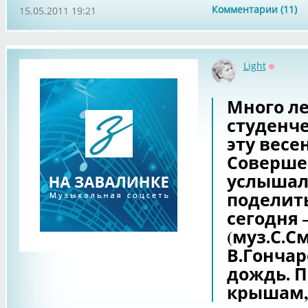
Комментарии (11)
15.05.2011 19:21
Light
Оффлай
Много ле
студенче
эту весе
Соверше
услышала
поделить
сегодня 
(муз.С.С
В.Гончар
дождь. П
крышам, 