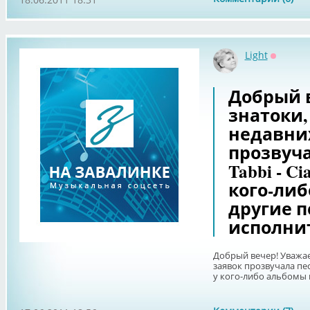
Light
Оффлай
Добрый 
знатоки,
недавни
прозвуча
Tabbi - Ci
кого-ли
другие п
исполни
Добрый вечер! Уважае
заявок прозвучала песн
у кого-либо альбомы 