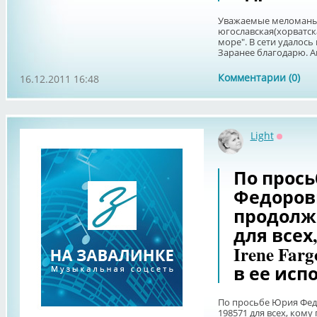
Уважаемые меломаны!
югославская(хорватск
море". В сети удалось
Заранее благодарю. А
Комментарии (0)
16.12.2011 16:48
Light
Оффлай
По прос
Федоров
продолже
для всех
Irene Far
в ее исп
По просьбе Юрия Фед
198571 для всех, кому