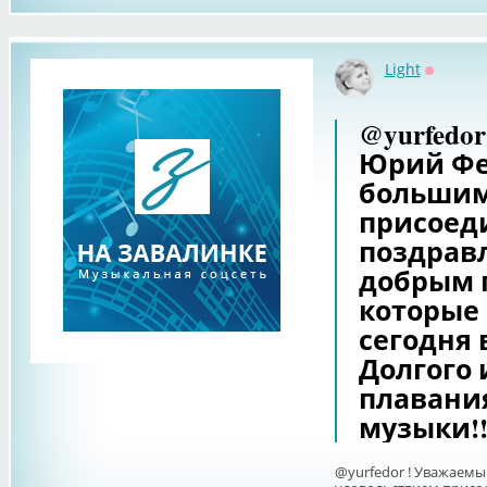
Light
Оффлай
@yurfedo
Юрий Фе
большим
присоед
поздрав
добрым 
которые
сегодня 
Долгого 
плавания
музыки!!
@yurfedor ! Уважаем