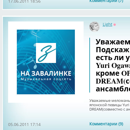
Комментарии (7)
17.06.2011 18:56
Light
Оффлай
Уважаем
Подскажи
есть ли 
Yuri Oga
кроме O
DREAM(с
ансамбле
Уважаемые меломаны! 
японской певицы Yuri
DREAM(совместно с ан
Комментарии (9)
05.06.2011 17:14