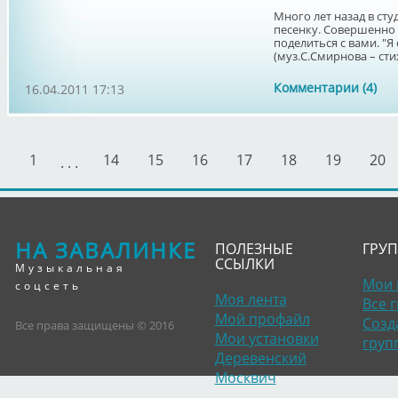
Много лет назад в ст
песенку. Совершенно 
поделиться с вами. "Я
(муз.С.Смирнова – стих
Комментарии (4)
16.04.2011 17:13
1
14
15
16
17
18
19
20
. . .
НА ЗАВАЛИНКЕ
ПОЛЕЗНЫЕ
ГРУ
ССЫЛКИ
Музыкальная
Мои 
соцсеть
Моя лента
Все 
Мой профайл
Созд
Все права защищены © 2016
Мои установки
груп
Деревенский
Москвич