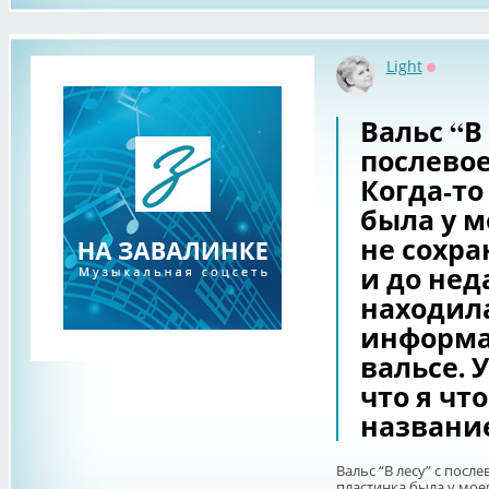
Light
Оффлай
Вальс “В 
послево
Когда-то
была у мо
не сохра
и до нед
находила
информа
вальсе. 
что я чт
названи
Вальс “В лесу” с посл
пластинка была у моег