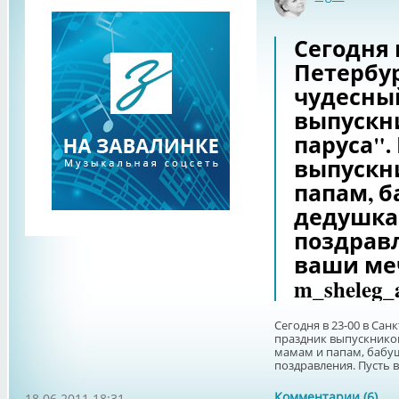
Оффлай
Сегодня в
Петербур
чудесны
выпускн
паруса".
выпускн
папам, 
дедушка
поздравл
ваши меч
m_sheleg_
Сегодня в 23-00 в Сан
праздник выпускников
мамам и папам, бабу
поздравления. Пусть в
Комментарии (6)
18.06.2011 18:31