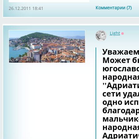
Комментарии (7)
26.12.2011 18:41
Light
Оффлай
Уважаем
Может бы
югославс
народна
"Адриати
сети уда
одно исп
благодар
мальчик
народная
Адриати