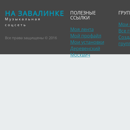
НА ЗАВАЛИНКЕ
ПОЛЕЗНЫЕ
ГРУ
ССЫЛКИ
Музыкальная
Мои 
соцсеть
Моя лента
Все 
Мой профайл
Созд
Все права защищены © 2016
Мои установки
груп
Деревенский
Москвич