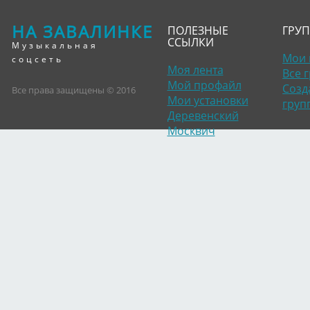
НА ЗАВАЛИНКЕ
ПОЛЕЗНЫЕ
ГРУ
ССЫЛКИ
Музыкальная
Мои 
соцсеть
Моя лента
Все 
Мой профайл
Созд
Все права защищены © 2016
Мои установки
груп
Деревенский
Москвич