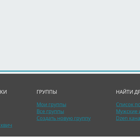
ЛКИ
ГРУППЫ
НАЙТИ Д
Мои группы
Список п
Все группы
Мужские 
Создать новую группу
Dzen кан
сквич