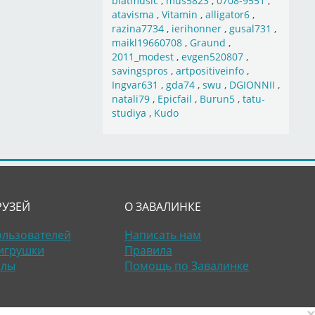
blatmusic
,
mus5823
,
0708-9551
,
atavisma
,
Vitamin
,
alligator6
,
razina7734
,
ierihonner
,
gusal731
,
maikl19660708
,
Graund
,
2011_modest
,
evgen520807
,
savingspros
,
artpositiveinfo
,
Ingvar631
,
gda74
,
swu
,
DGIONNII
,
natali79
,
Epicfail
,
Burun5
,
tatu-
studiya
,
Kudo
РУЗЕЙ
О ЗАВАЛИНКЕ
ользователей
Написать нам
игрушки
Правила
алы
Помощь по Завалинке
×