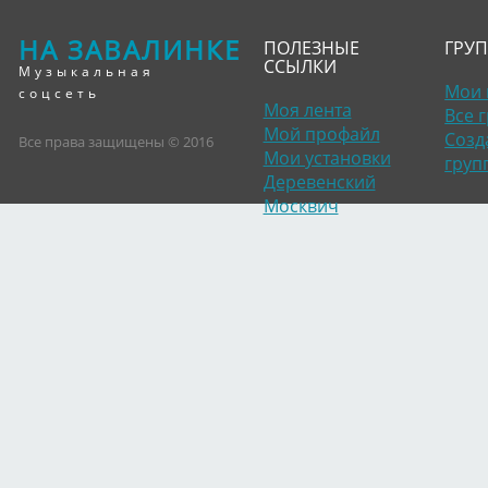
НА ЗАВАЛИНКЕ
ПОЛЕЗНЫЕ
ГРУ
ССЫЛКИ
Музыкальная
Мои 
соцсеть
Моя лента
Все 
Мой профайл
Созд
Все права защищены © 2016
Мои установки
груп
Деревенский
Москвич